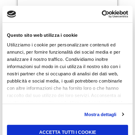
Questo sito web utilizza i cookie
Utilizziamo i cookie per personalizzare contenuti ed
annunci, per fornire funzionalità dei social media e per
analizzare il nostro traffico. Condividiamo inoltre
I’ve read the
Information
, I authorize the
informazioni sul modo in cui utilizza il nostro sito con i
processing of my personal data according
nostri partner che si occupano di analisi dei dati web,
the indicated purposes.
pubblicità e social media, i quali potrebbero combinarle
I authorise the processing of my
con altre informazioni che ha fornito loro o che hanno
personal data for direct marketing activities
raccolto dal suo utilizzo dei loro servizi. Acconsenta ai
(e.g. mailing, newsletters etc.).
nostri cookie se continua ad utilizzare il nostro sito web.
Mostra dettagli
ACCETTA TUTTI I COOKIE